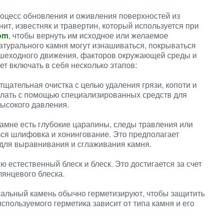
роцесс обновления и оживления поверхностей из
нит, известняк и травертин, который используется при
om
, чтобы вернуть им исходное или желаемое
атурального камня могут изнашиваться, покрываться
пешеходного движения, факторов окружающей среды и
т включать в себя несколько этапов:
тщательная очистка с целью удаления грязи, копоти и
делать с помощью специализированных средств для
высокого давления.
камне есть глубокие царапины, следы травления или
ься шлифовка и хонингование. Это предполагает
для выравнивания и сглаживания камня.
 естественный блеск и блеск. Это достигается за счет
лянцевого блеска.
ральный камень обычно герметизируют, чтобы защитить
используемого герметика зависит от типа камня и его