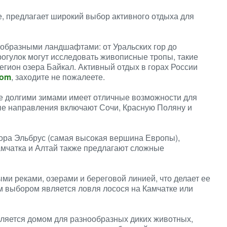
е, предлагает широкий выбор активного отдыха для
ообразными ландшафтами: от Уральских гор до
огулок могут исследовать живописные тропы, такие
регион озера Байкал. Активный отдых в горах России
com
, заходите не пожалеете.
ее долгими зимами имеет отличные возможности для
ые направления включают Сочи, Красную Поляну и
 гора Эльбрус (самая высокая вершина Европы),
амчатка и Алтай также предлагают сложные
ми реками, озерами и береговой линией, что делает ее
 выбором является ловля лосося на Камчатке или
вляется домом для разнообразных диких животных,