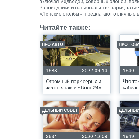
включая медведей, северных оленей, волко
Заповедники и национальные парки, такие
«Ленские столбы», предлагают отличные 
Читайте также:
ПРО АВТО
ПРО ТОВ
1688
2022-09-14
1940
Огромный парк серых и
Что та
желтых такси «Волг-24»
кабель
ДЕЛЬНЫЙ СОВЕТ
ДЕЛЬНЫЙ
2531
2020-12-08
1949