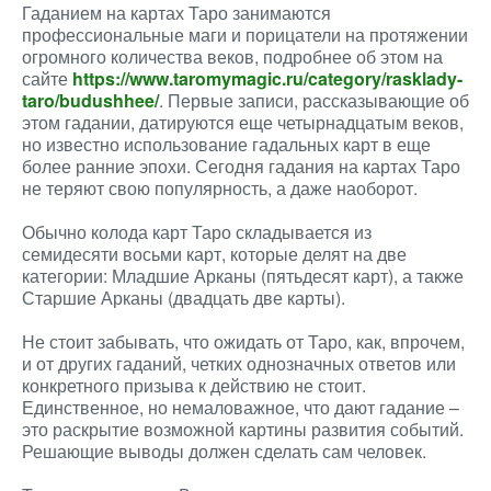
Гаданием на картах Таро занимаются
профессиональные маги и порицатели на протяжении
огромного количества веков, подробнее об этом на
сайте
https://www.taromymagic.ru/category/rasklady-
taro/budushhee/
. Первые записи, рассказывающие об
этом гадании, датируются еще четырнадцатым веков,
но известно использование гадальных карт в еще
более ранние эпохи. Сегодня гадания на картах Таро
не теряют свою популярность, а даже наоборот.
Обычно колода карт Таро складывается из
семидесяти восьми карт, которые делят на две
категории: Младшие Арканы (пятьдесят карт), а также
Старшие Арканы (двадцать две карты).
Не стоит забывать, что ожидать от Таро, как, впрочем,
и от других гаданий, четких однозначных ответов или
конкретного призыва к действию не стоит.
Единственное, но немаловажное, что дают гадание –
это раскрытие возможной картины развития событий.
Решающие выводы должен сделать сам человек.