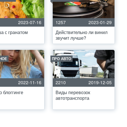
2023-07-16
1257
2023-01-29
а с гранатом
Действительно ли винил
звучит лучше?
НОЕ
ПРО АВТО
2022-11-16
2210
2019-12-05
о блоггинге
Виды перевозок
автотранспорта