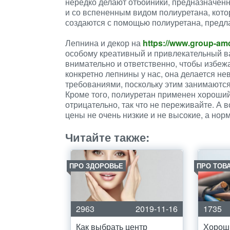
нередко делают отбойники, предназначен
и со вспененным видом полиуретана, кото
создаются с помощью полиуретана, предла
Лепнина и декор на
https://www.group-amd
особому креативный и привлекательный ва
внимательно и ответственно, чтобы избежа
конкретно лепнины у нас, она делается не
требованиями, поскольку этим занимаются 
Кроме того, полиуретан применен хороши
отрицательно, так что не переживайте. А 
цены не очень низкие и не высокие, а нор
Читайте также:
ПРО ЗДОРОВЬЕ
ПРО ТОВ
2963
2019-11-16
1735
Как выбрать центр
Хороши