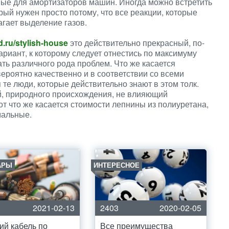
ные для амортизаторов машин. Иногда можно встретить
рый нужен просто потому, что все реакции, которые
гает выделение газов.
.ru/stylish-house
это действительно прекрасный, по-
риант, к которому следует отнестись по максимуму
ть различного рода проблем. Что же касается
вероятно качественно и в соответствии со всеми
те люди, которые действительно знают в этом толк.
й, природного происхождения, не влияющий
вот что же касается стоимости лепнины из полиуретана,
мальные.
АРЫ
ИНТЕРЕСНОЕ
2021-02-13
2403
2020-02-05
й кабель по
Все преимущества