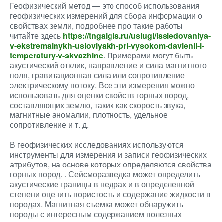
Геофизический метод — это способ использования
геофизических измерений для сбора информации о
свойствах земли, подробнее про такие работы
читайте здесь
https://tngalgis.ru/uslugi/issledovaniya-
v-ekstremalnykh-usloviyakh-pri-vysokom-davlenii-i-
temperatury-v-skvazhine
. Примерами могут быть
акустический отклик, направление и сила магнитного
поля, гравитационная сила или сопротивление
электрическому потоку. Все эти измерения можно
использовать для оценки свойств горных пород,
составляющих землю, таких как скорость звука,
магнитные аномалии, плотность, удельное
сопротивление и т. д.
В геофизических исследованиях используются
инструменты для измерения и записи геофизических
атрибутов, на основе которых определяются свойства
горных пород. . Сейсморазведка может определить
акустические границы в недрах и в определенной
степени оценить пористость и содержание жидкости в
породах. Магнитная съемка может обнаружить
породы с интересным содержанием полезных