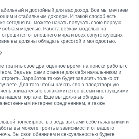
стабильный и достойный для вас доход. Все мы мечтаем
рошим и стабильным доходом. И такой способ есть,
же сегодня вы можете начать получать свою первую
ту вебкам моделью. Работа вебкам моделью на
отрешится от внешнего мира и всех сопутствующих
овие вы должны обладать красотой и молодостью.
?
те тратить свое драгоценное время на поиски работы с
вом. Ведь вы сами станете для себя начальником и
строить. Заработок также будет зависеть только от
лучаете. Для того чтобы начать свою плодотворную
очень внимательно ознакомится со всеми инструкциями
на нашем портале. Еще вы должны обладать
качественным интернет соединением, а также
ольшой популярностью ведь вы сами себе начальники и
работы вы можете троить в зависимости от вашего
и ночь. Вы свои обаянием и сексуальностью будете