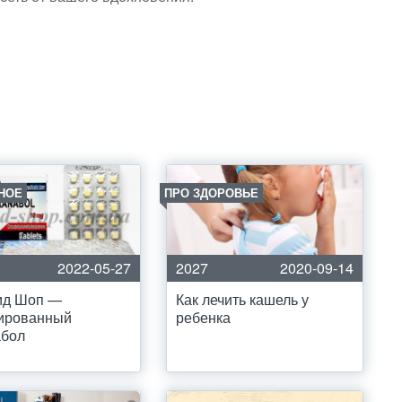
НОЕ
ПРО ЗДОРОВЬЕ
2022-05-27
2027
2020-09-14
ид Шоп —
Как лечить кашель у
тированный
ребенка
абол