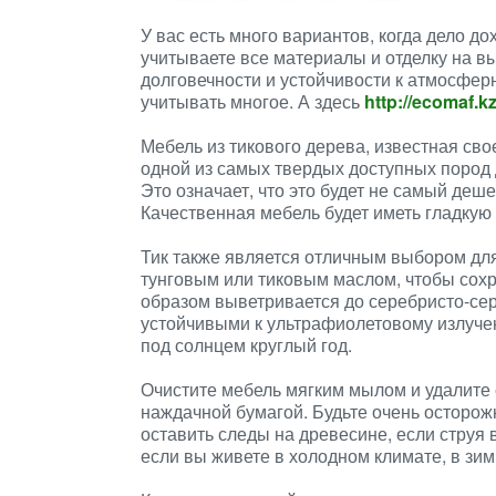
У вас есть много вариантов, когда дело до
учитываете все материалы и отделку на 
долговечности и устойчивости к атмосфе
учитывать многое. А здесь
http://ecomaf.kz
Мебель из тикового дерева, известная сво
одной из самых твердых доступных пород 
Это означает, что это будет не самый деш
Качественная мебель будет иметь гладкую
Тик также является отличным выбором для
тунговым или тиковым маслом, чтобы сохр
образом выветривается до серебристо-сер
устойчивыми к ультрафиолетовому излучен
под солнцем круглый год.
Очистите мебель мягким мылом и удалите 
наждачной бумагой. Будьте очень осторожн
оставить следы на древесине, если струя 
если вы живете в холодном климате, в зи