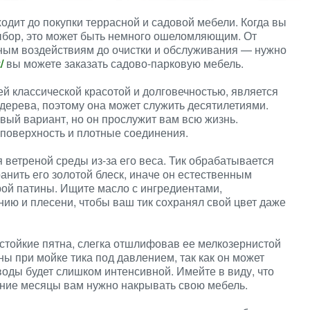
ходит до покупки террасной и садовой мебели. Когда вы
выбор, это может быть немного ошеломляющим. От
рным воздействиям до очистки и обслуживания — нужно
/
вы можете заказать садово-парковую мебель.
ей классической красотой и долговечностью, является
дерева, поэтому она может служить десятилетиями.
евый вариант, но он прослужит вам всю жизнь.
 поверхность и плотные соединения.
 ветреной среды из-за его веса. Тик обрабатывается
анить его золотой блеск, иначе он естественным
ой патины. Ищите масло с ингредиентами,
ию и плесени, чтобы ваш тик сохранял свой цвет даже
стойкие пятна, слегка отшлифовав ее мелкозернистой
ы при мойке тика под давлением, так как он может
воды будет слишком интенсивной. Имейте в виду, что
мние месяцы вам нужно накрывать свою мебель.