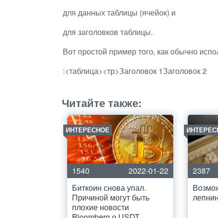
для данных таблицы (ячейок) и
для заголовков таблицы.
Вот простой пример того, как обычно испо
:<таблица><тр>Заголовок 1Заголовок 2
Читайте также:
ИНТЕРЕСНОЕ
ИНТЕРЕС
1540
2022-01-22
2387
Биткоин снова упал.
Возмож
Причиной могут быть
лепни
плохие новости
Bloomberg о USDT