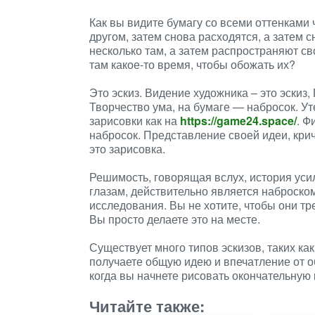
Как вы видите бумагу со всеми оттенками 
другом, затем снова расходятся, а затем 
несколько там, а затем распространяют св
там какое-то время, чтобы обожать их?
Это эскиз. Видение художника – это эскиз
Творчество ума, на бумаге — набросок. У
зарисовки как на
https://game24.space/
. Ф
набросок. Представление своей идеи, кри
это зарисовка.
Решимость, говорящая вслух, история уси
глазам, действительно является наброско
исследования. Вы не хотите, чтобы они т
Вы просто делаете это на месте.
Существует много типов эскизов, таких ка
получаете общую идею и впечатление от об
когда вы начнете рисовать окончательную 
Читайте также: