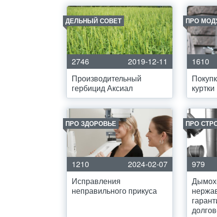
ДЕЛЬНЫЙ СОВЕТ
ПРО МОД
2746
2019-12-11
1610
Производительный
Покупк
гербицид Аксиал
куртки
ПРО ЗДОРОВЬЕ
ПРО СТР
1210
2024-02-07
979
Исправления
Дымох
неправильного прикуса
нержа
гарант
долгов