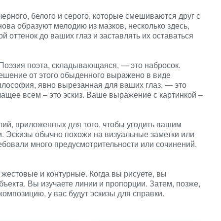
черного, белого и серого, которые смешиваются друг с
снова образуют мелодию из мазков, несколько здесь,
ой оттенок до ваших глаз и заставлять их оставаться
, Поэзия поэта, складывающаяся, — это набросок.
тешение от этого обыденного выражено в виде
илософия, явно вырезанная для ваших глаз, — это
чащее всем – это эскиз. Ваше выражение с картинкой –
лий, приложенных для того, чтобы угодить вашим
м. Эскизы обычно похожи на визуальные заметки или
ребовали много предусмотрительности или сочинений.
к жестовые и контурные. Когда вы рисуете, вы
ъекта. Вы изучаете линии и пропорции. Затем, позже,
композицию, у вас будут эскизы для справки.