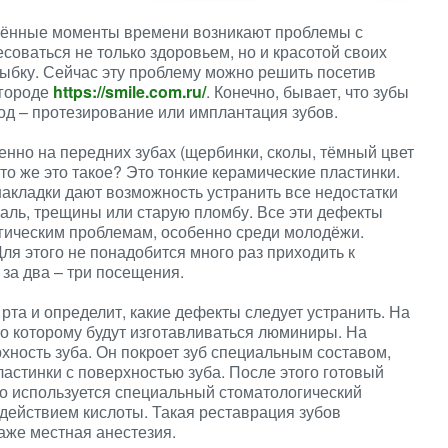
елённые моменты времени возникают проблемы с
соваться не только здоровьем, но и красотой своих
лыбку. Сейчас эту проблему можно решить посетив
вгороде
https://smile.com.ru/
. Конечно, бывает, что зубы
ход – протезирование или имплантация зубов.
енно на передних зубах (щербинки, сколы, тёмный цвет
Что же это такое? Это тонкие керамические пластинки.
накладки дают возможность устранить все недостатки
аль, трещины или старую пломбу. Все эти дефекты
огическим проблемам, особенно среди молодёжи.
ля этого не понадобится много раз приходить к
за два – три посещения.
рта и определит, какие дефекты следует устранить. На
по которому будут изготавливаться люминиры. На
ность зуба. Он покроет зуб специальным составом,
стинки с поверхностью зуба. После этого готовый
го используется специальный стоматологический
здействием кислоты. Такая реставрация зубов
аже местная анестезия.