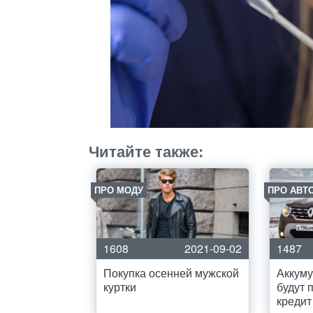
Читайте также:
ПРО МОДУ
ПРО АВТ
1608
2021-09-02
1487
Покупка осенней мужской
Аккуму
куртки
будут 
кредит