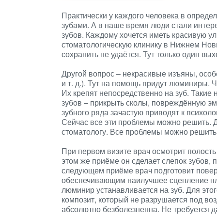
Практически у каждого человека в опред
зубами. А в наше время люди стали интере
зубов. Каждому хочется иметь красивую у
стоматологическую клинику в Нижнем Но
сохранить не удаётся. Тут только один вы
Другой вопрос – некрасивые изъяны, особ
и т. д.). Тут на помощь придут люминиры. 
Их крепят непосредственно на зуб. Такие 
зубов – прикрыть сколы, повреждённую эм
зубного ряда зачастую приводят к психол
Сейчас все эти проблемы можно решить. Д
стоматологу. Все проблемы можно решить 
При первом визите врач осмотрит полость 
этом же приёме он сделает слепок зубов, 
следующем приёме врач подготовит поверх
обеспечивающим наилучшее сцепление пла
люминир устанавливается на зуб. Для это
композит, который не разрушается под во
абсолютно безболезненна. Не требуется д