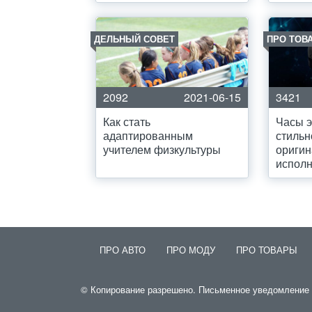
ДЕЛЬНЫЙ СОВЕТ
ПРО ТОВ
2092
2021-06-15
3421
Как стать
Часы э
адаптированным
стильн
учителем физкультуры
оригин
испол
ПРО АВТО
ПРО МОДУ
ПРО ТОВАРЫ
© Копирование разрешено. Письменное уведомление и 