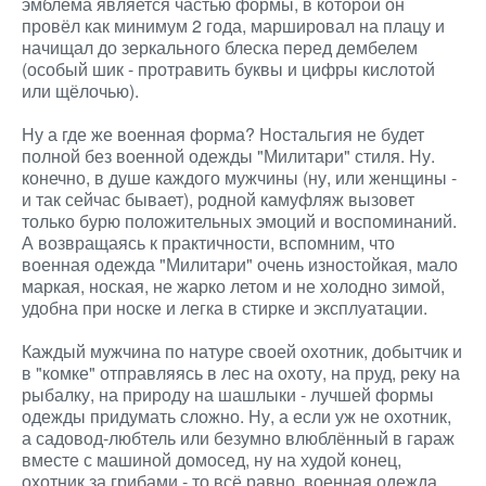
эмблема является частью формы, в которой он
провёл как минимум 2 года, маршировал на плацу и
начищал до зеркального блеска перед дембелем
(особый шик - протравить буквы и цифры кислотой
или щёлочью).
Ну а где же военная форма? Ностальгия не будет
полной без военной одежды "Милитари" стиля. Ну.
конечно, в душе каждого мужчины (ну, или женщины -
и так сейчас бывает), родной камуфляж вызовет
только бурю положительных эмоций и воспоминаний.
А возвращаясь к практичности, вспомним, что
военная одежда "Милитари" очень изностойкая, мало
маркая, ноская, не жарко летом и не холодно зимой,
удобна при носке и легка в стирке и эксплуатации.
Каждый мужчина по натуре своей охотник, добытчик и
в "комке" отправляясь в лес на охоту, на пруд, реку на
рыбалку, на природу на шашлыки - лучшей формы
одежды придумать сложно. Ну, а если уж не охотник,
а садовод-любтель или безумно влюблённый в гараж
вместе с машиной домосед, ну на худой конец,
охотник за грибами - то всё равно, военная одежда