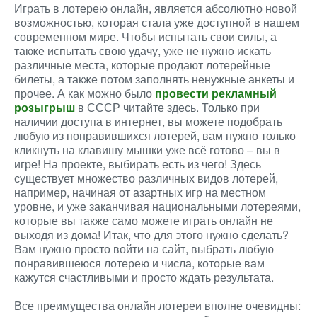
Играть в лотерею онлайн, является абсолютно новой
возможностью, которая стала уже доступной в нашем
современном мире. Чтобы испытать свои силы, а
также испытать свою удачу, уже не нужно искать
различные места, которые продают лотерейные
билеты, а также потом заполнять ненужные анкеты и
прочее. А как можно было
провести рекламный
розыгрыш
в СССР читайте здесь. Только при
наличии доступа в интернет, вы можете подобрать
любую из понравившихся лотерей, вам нужно только
кликнуть на клавишу мышки уже всё готово – вы в
игре! На проекте, выбирать есть из чего! Здесь
существует множество различных видов лотерей,
например, начиная от азартных игр на местном
уровне, и уже заканчивая национальными лотереями,
которые вы также само можете играть онлайн не
выходя из дома! Итак, что для этого нужно сделать?
Вам нужно просто войти на сайт, выбрать любую
понравившеюся лотерею и числа, которые вам
кажутся счастливыми и просто ждать результата.
Все преимущества онлайн лотереи вполне очевидны: