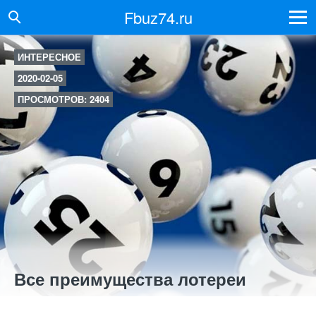
Fbuz74.ru
ИНТЕРЕСНОЕ
2020-02-05
ПРОСМОТРОВ: 2404
Все преимущества лотереи