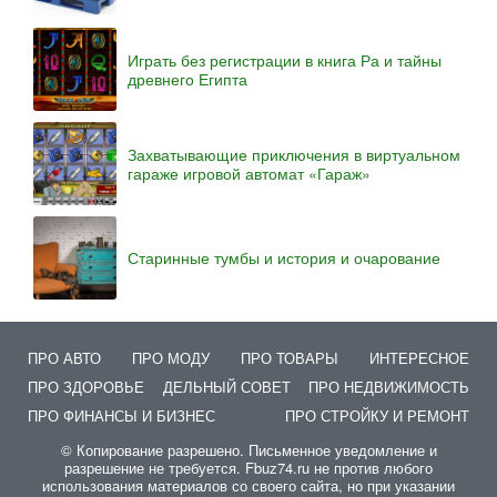
Играть без регистрации в книга Ра и тайны
древнего Египта
Захватывающие приключения в виртуальном
гараже игровой автомат «Гараж»
Старинные тумбы и история и очарование
ПРО АВТО
ПРО МОДУ
ПРО ТОВАРЫ
ИНТЕРЕСНОЕ
ПРО ЗДОРОВЬЕ
ДЕЛЬНЫЙ СОВЕТ
ПРО НЕДВИЖИМОСТЬ
ПРО ФИНАНСЫ И БИЗНЕС
ПРО СТРОЙКУ И РЕМОНТ
© Копирование разрешено. Письменное уведомление и
разрешение не требуется. Fbuz74.ru не против любого
использования материалов со своего сайта, но при указании