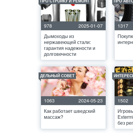
ПРО СТРОЙКУ И РЕМОНТ
ПРО АВТ
978
2025-01-07
1317
Дымоходы из
Покупк
нержавеющей стали:
интерн
гарантия надежности и
долговечности
ДЕЛЬНЫЙ СОВЕТ
ИНТЕРЕС
1063
2024-05-23
1502
Как работает шведский
Игров
массаж?
Exterm
без ре