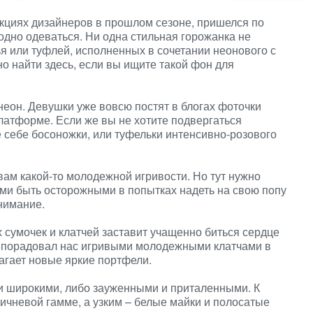
кциях дизайнеров в прошлом сезоне, пришелся по
дно одеваться. Ни одна стильная горожанка не
ья или туфлей, исполненных в сочетании неонового с
о найти здесь, если вы ищите такой фон для
еон. Девушки уже вовсю постят в блогах фоточки
латформе. Если же вы не хотите подвергаться
 себе босоножки, или туфельки интенсивно-розового
ам какой-то молодежной игривости. Но тут нужно
ми быть осторожными в попытках надеть на свою попу
нимание.
сумочек и клатчей заставит учащенно биться сердце
к порадовал нас игривыми молодежными клатчами в
лагает новые яркие портфели.
и широкими, либо зауженными и приталенными. К
ичневой гамме, а узким – белые майки и полосатые