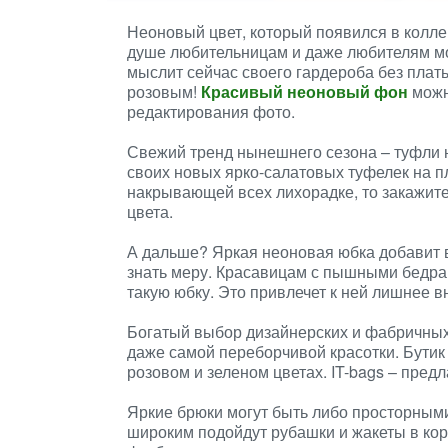
Неоновый цвет, который появился в колле
душе любительницам и даже любителям мо
мыслит сейчас своего гардероба без плат
розовым!
Красивый неоновый фон
можн
редактирования фото.
Свежий тренд нынешнего сезона – туфли н
своих новых ярко-салатовых туфелек на п
накрывающей всех лихорадке, то закажите
цвета.
А дальше? Яркая неоновая юбка добавит в
знать меру. Красавицам с пышными бедра
такую юбку. Это привлечет к ней лишнее в
Богатый выбор дизайнерских и фабричных 
даже самой переборчивой красотки. Бути
розовом и зеленом цветах. IT-bags – пред
Яркие брюки могут быть либо просторным
широким подойдут рубашки и жакеты в кор